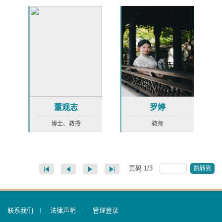
董观志
罗婷
博士、教授
教师
页码
1
/
3
跳转到
联系我们
法律声明
管理登录