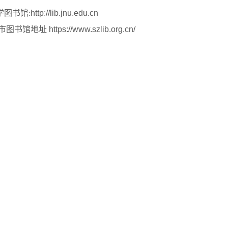
图书馆
:
http://lib.jnu.edu.cn
https://www.szlib.org.cn/