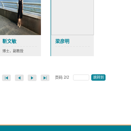
靳文敏
梁彦明
博士，副教授
页码
2
/
2
跳转到