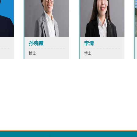
孙晓霞
李清
博士
博士