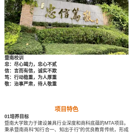
暨南校训
忠：尽心竭力，忠心不贰
信：言而有信，诚实不欺
笃：行动稳重，为人厚重
敬：治事严肃，待人敬重
项目特色
01
培养目标
暨南大学致力于建设兼具行业深度和商科底蕴的
MTA
项目。
秉承暨南商科“知行合一、知出于行”的优良教育传统，形成