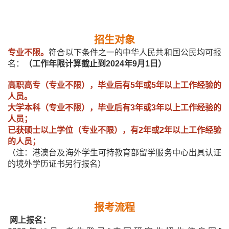
招生对象
专业不限。
符合以下条件之一的中华人民共和国公民均可报
名：
（工作年限计算截止到
2024
年
9
月
1
日）
高职高专（专业不限），毕业后有
5
年或
5
年以上工作经验的
人员。
大学本科（专业不限），毕业后有
3
年或
3
年以上工作经验的
人员；
已获硕士以上学位（专业不限），有
2
年或
2
年以上工作经验
的人员；
（注：港澳台及海外学生可持教育部留学服务中心出具认证
的境外学历证书另行报名）
报考流程
网上报名：