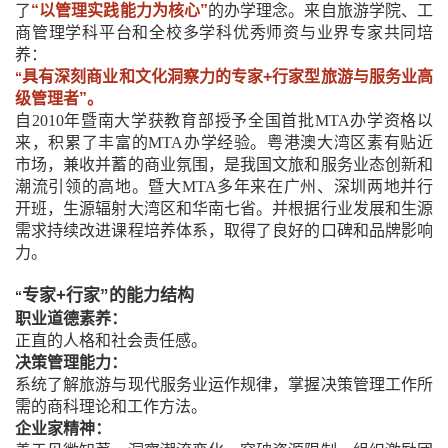
了
“以管理实践能力为核心”
的办学理念。来自旅游学院、工
商管理学科平台和全校多学科优秀师资与业界专家共同培
养：
具有深刻商业和文化洞察力的专家
+
行家型旅游与服务业高
“
级管理者”。
自
2010
年暨南大学获教育部授予全国首批
MTA
办学资格以
来，积累了丰富的
MTA
办学经验。粤港澳大湾区素有贴近
市场，兼收并蓄的商业氛围，是我国文旅和服务业态创新和
潮流引领的高地。暨大
MTA
多年来在广州、深圳两地并行
开班，生源辐射大湾区和华南七省。并根据行业发展和生源
需求持续改进课程培养体系，取得了良好的口碑和品牌影响
力。
专家
+
行家”的能力结构
“
职业道德素养：
正直的人格和社会责任感。
决策管理能力：
系统了解旅游与现代服务业运作规律，掌握决策管理工作所
需的商科理论和工作方法。
企业家精神：