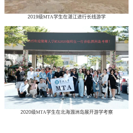
2019
级
MTA
学生在湛江进行长线游学
2020
级
MTA
学生在北海涠洲岛展开游学考察