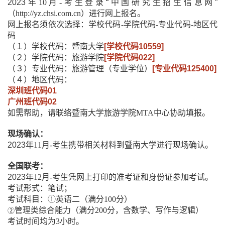
2023
年
10
月
-
考生登录“中国研究生招生信息网”
（
http://yz.chsi.com.cn
）进行网上报名。
网上报名须依次选择：学校代码
-
学院代码
-
专业代码
-
地区代
码
（１）学校代码：暨南大学
[
学校代码
10559]
（２）学院代码：旅游学院
[
学院代码
022]
（３）专业代码：旅游管理（专业学位）
[
专业代码
125400]
（４）地区代码：
深圳班代码
01
广州班代码
02
如需帮助，请联络暨南大学旅游学院
MTA
中心协助填报。
现场确认：
2023
年
11
月
-
考生携带相关材料到暨南大学进行现场确认。
全国联考：
2023
年
12
月
-
考生凭网上打印的准考证和身份证参加考试。
考试形式：笔试；
考试科目：①英语二（满分
100
分）
管理类综合能力（满分
200
分，含数学、写作与逻辑）
②
考试时间均为
3
小时。