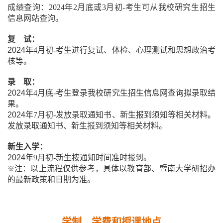
成绩查询：
2024
年
2
月底或
3
月初
-
考生可从我校研究生招生
信息网站查询。
复 试：
2024
年
4
月初
-
考生进行复试、体检、心理测试和思想政治考
核等。
录 取：
2024
年
4
月底
-
考生登录我校研究生招生信息网查询拟录取结
果。
2024
年
7
月初
-
发放录取通知书、新生报到须知等相关材料。
发放录取通知书、新生报到须知等相关材料。
新生入学：
2024
年
9
月初
-
新生按通知时间准时报到。
注：以上流程仅供参考，具体以教育部、暨南大学研招办
※
的最新政策和日期为准。
学制
、学费
和授课地点