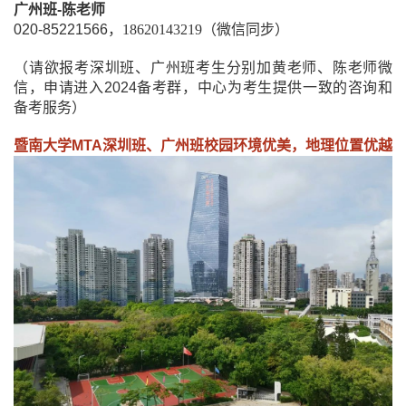
广州班
-
陈老师
020-85221566
，
18620143219
（微信同步）
（请欲报考深圳班、广州班考生分别加
黄
老师、陈老师微
信，申请进入
2024
备考群，中心为考生提供一致的咨询和
备考服务）
暨南大学
MTA
深圳班、广州班校园环境优美，地理位置优越