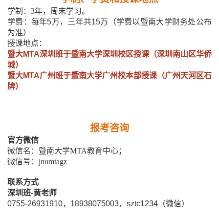
学制：
3
年，周末学习。
学费
：
每年
5
万，三年共
1
5
万（学费以暨南大学财务处公布
为准）
授课地点：
暨大
MTA
深圳班于暨南大学深圳校区授课（深圳南山区华侨
城）
暨大
MTA
广州班于暨南大学广州校本部授课（广州天河区石
牌）
报考咨询
官方微信
微信名：暨南大学
MTA
教育中心；
微信号：
jnumtagz
联系方式
深圳班
-
黄
老师
0755-26931910
，
18938075003
，
sztc1234
（微信）