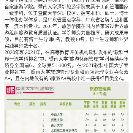
区最早招收旅游经济学硕士，于
1993
年在深圳创建华南地区
首家旅游学院。暨南大学深圳旅游学院隶属于工商管理国家
一级学科，位于暨南大学深圳校区，拥有本科、硕士、博士
一体化办学体系，是广东省重点学科、广东省名牌专业和国
家一流本科专业。
2001
年，旅游学院在国内首家通过世界旅
游组织旅游教育质量认证。学院师资力量雄厚，研究成果丰
硕，目前有博士生导师
6
名，教授
10
名，硕士生导师和业界
实践导师数十名。
2020
年
和
2021
年，在高等教育评价机构软科发布的“软科世
界一流学科排名”中，暨南大学“旅游休闲管理”学科连续两年
跻身全国前
6
，全球第
51-100
名。在“
2021
软科中国大学专
业排名”中，暨南大学旅游管理专业和酒店管理专业喜获双
A+
，且在内地仅有的
5
家双
A+
高校中唯一获得细目类全
A
。