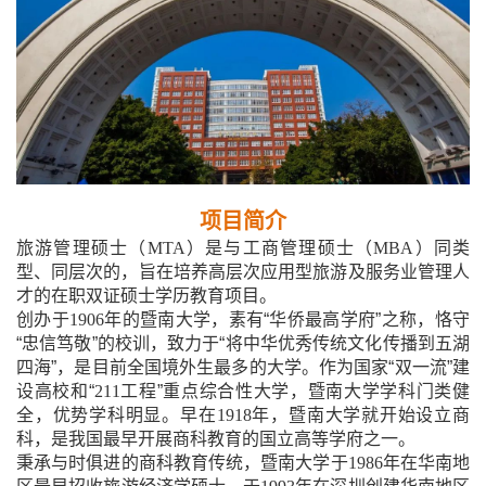
项目简介
旅游管理硕士（
MTA
）是与工商管理硕士（
MBA
）同类
型、同层次的，旨在培养高层次应用型旅游及服务业管理人
才的在职双证硕士学历教育项目。
创办于
1906
年的暨南大学，素有“华侨最高学府”之称，恪守
“忠信笃敬”的校训，致力于“将中华优秀传统文化传播到五湖
四海”，是目前全国境外生最多的大学。作为国家“双一流”建
设高校和“
211
工程”重点综合性大学，暨南大学学科门类健
全，优势学科明显。早在
1918
年，暨南大学就开始设立商
科，是我国最早开展商科教育的国立高等学府之一。
秉承与时俱进的商科教育传统，暨南大学于
1986
年在华南地