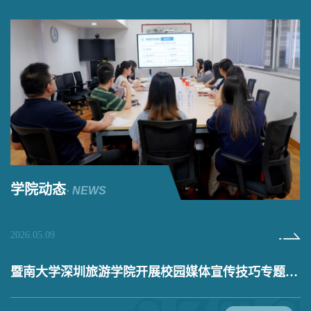
学院动态
· NEWS
2026.05.09
20
”
暨南大学深圳旅游学院开展校园媒体宣传技巧专题培
训​