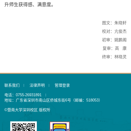
升师生获得感、满意度。
图文：朱晓轩
校对：亢俊杰
初审：姚鹏阁
复审：高 康
终审：林晓灵
联系我们
法律声明
管理登录
电话：0755-26931891
地址：广东省深圳市南山区侨城东街6号（邮编：518053）
©暨南大学深圳校区 版权所