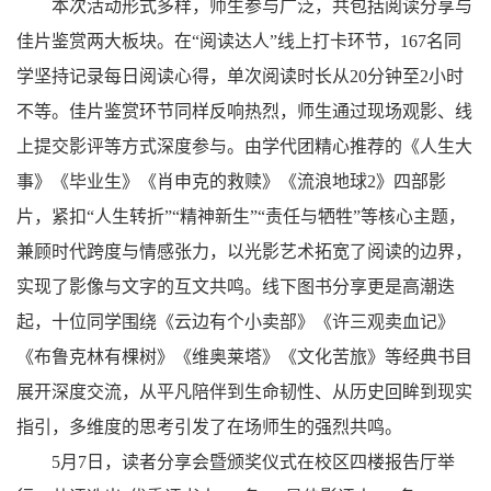
本次活动形式多样，师生参与广泛，共包括阅读分享与
佳片鉴赏两大板块。在“阅读达人”线上打卡环节，167名同
学坚持记录每日阅读心得，单次阅读时长从20分钟至2小时
不等。佳片鉴赏环节同样反响热烈，师生通过现场观影、线
上提交影评等方式深度参与。由学代团精心推荐的《人生大
事》《毕业生》《肖申克的救赎》《流浪地球2》四部影
片，紧扣“人生转折”“精神新生”“责任与牺牲”等核心主题，
兼顾时代跨度与情感张力，以光影艺术拓宽了阅读的边界，
实现了影像与文字的互文共鸣。线下图书分享更是高潮迭
起，十位同学围绕《云边有个小卖部》《许三观卖血记》
《布鲁克林有棵树》《维奥莱塔》《文化苦旅》等经典书目
展开深度交流，从平凡陪伴到生命韧性、从历史回眸到现实
指引，多维度的思考引发了在场师生的强烈共鸣。
5月7日，读者分享会暨颁奖仪式在校区四楼报告厅举