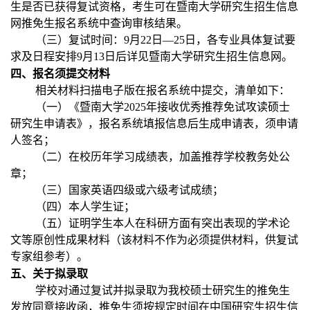
生是否已获得复试资格，考生可在暨南大学研究生招生信息
网推免生报名系统中查询审核结果。
（三）复试时间：
9
月
22
日—
25
日，各专业具体复试要
求及日程安排
9
月
13
日后详见暨南大学研究生招生信息网。
四、报名须提交材料
相关材料扫描电子版在报名系统中提交，清单如下：
（一）《暨南大学
2025
年接收优秀推荐免试攻读硕士
研究生申请表》，报名系统填报信息后生成申请表，须申请
人签名；
（二）在校历年学习成绩表，加盖推荐学校教务处公
章；
（三）国家英语四级或六级考试成绩；
（四）本人学生证；
（五）证明学生本人在科研方面有突出表现的学术论
文等原创性成果材料（该材料不作为必须提供材料，供复试
专家组参考）。
五、关于拟录取
学校对通过复试并拟录取为我校硕士研究生的推免生
发放同意接收函，推免生须按规定时间在中国研究生招生信