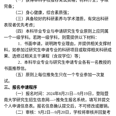
（一）获得本科学校推荐免试资格，材料齐全，手续
完备；
（二）身心健康，综合素质强；
（三）具备较好的科研素养与学术潜质，有突出科研
表现者优先考虑；
（四）本科毕业专业与申请研究生专业原则上应同属
一个一级学科。若跨一级学科，则需提供以下材料：
1
．书面申请，说明跨专业理由，并提供相关支撑材
料，如参加过研究生申请专业的科研项目或取得相关科研成
果、选修过相关主干课程（含双学位）等；
2
．本科毕业专业与研究生申请专业各有一名教授的
书面推荐信。
（五）原则上每位推免生只在一个专业参加一次复
试。
三、报名申请程序
（一）报名时间：
2024
年
8
月
21
日—
9
月
19
日，登陆暨
南大学研究生招生信息网—
>
推免生报名系统，填写并提交
个人申请信息表。报名信息确认提交后，不可修改或撤销。
（二）审核：
9
月
2
日—
9
月
20
日，学校将审核并回复考