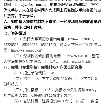
息网（
http://yz.chsi.com.cn/
）的推免服务系统完成网上报名
确认手续，未在规定时间内完成网上报名确认手续者视为自
动放弃，不予录取。
六、如申请人提供的材料不真实，一经发现则随时取消录取
资格，并予以网上通报。
七、咨询渠道
（一）暨南大学研招办咨询电话：
020—85220045
、
85228526
、
85223932
、
85221713
；暨南大学研究生招生信息
网：
https://yz.jnu.edu.cn/
（二）深圳校区研招咨询电话：
0755-26931910
；暨南
大学深圳校区招生信息：
https://sz.jnu.edu.cn/zsxx/list.htm
八、金融（专业学位）金融科技方向硕士研究生
（一）招生单位代码：
045
（二）招生专业、方向：
025100
金融（专业学位）金
融科技方向
（三）招生指标：
109
人，拟接收推免生名额≤
68
人，
招生最终人数以我校研招办公布数字为准。
（四）复试科目：证券投资学（笔试、口试），数据