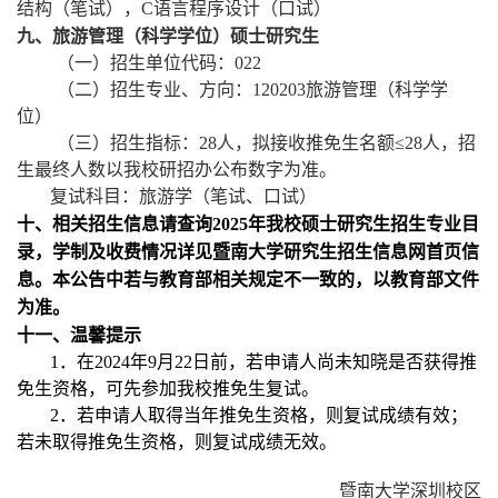
结构（笔试），
C
语言程序设计（口试）
九、旅游管理（科学学位）硕士研究生
（一）招生单位代码：
022
（二）招生专业、方向：
120203
旅游管理（科学学
位）
（三）招生指标：
28
人，拟接收推免生名额≤
28
人，招
生最终人数以我校研招办公布数字为准。
复试科目：旅游学（笔试、口试）
十、相关招生信息请查询
2025
年我校硕士研究生招生专业目
录，学制及收费情况详见暨南大学研究生招生信息网首页信
息。本公告中若与教育部相关规定不一致的，以教育部文件
为准。
十一、温馨提示
1
．在
2024
年
9
月
22
日前，若申请人尚未知晓是否获得推
免生资格，可先参加我校推免生复试。
2
．若申请人取得当年推免生资格，则复试成绩有效；
若未取得推免生资格，则复试成绩无效。
暨南大学深圳校区