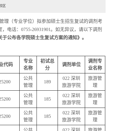
校区
管理（专业学位）拟参加硕士生招生复试的调剂考
室，电话：
0755-26931901
。如无异议，请以下调剂
关于公布各学院硕士生复试方案的通知》。
专业
初试总
调剂专
业代码
调剂单位
名称
分
业名称
公共
022
深圳
旅游管
25200
189
管理
旅游学院
理
公共
022
深圳
旅游管
25200
185
管理
旅游学院
理
公共
022
深圳
旅游管
25200
185
管理
旅游学院
理
公共
022
深圳
旅游管