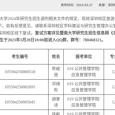
发布时间：2024-03-27
来源：深圳
大学
2024
年研究生招生调剂相关文件的规定，现将深圳校区旅游
下。如有反馈意见，请联系深圳校区学科建设与研究生管理办公
深圳校区线下复试。
复试方案详见暨南大学研究生招生信息网《
生于
2023
年
3
月
28
日
10:00
前进入
QQ
群，群号：
780468321
。
考生编号
姓名
报考单位
专
佟峻
019
公共管理学院
/
105594250000518
1
侥
应急管理学院
邓绮
019
公共管理学院
/
105594250002695
1
彤
应急管理学院
胡景
019
公共管理学院
/
105594250005045
1
诗
应急管理学院
徐彬
019
公共管理学院
/