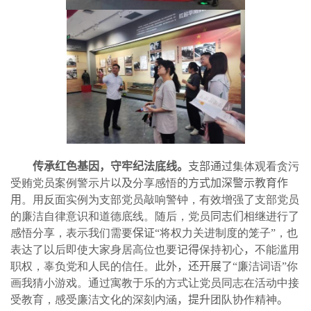
传承红色基因，守牢纪法底线
。
支部通过
集体观看贪污
受贿党员案例警示片
以及
分享感悟
的方式加深警示教育作
用
。用反面实例为支部党员敲响警钟，有效增强
了
支部党员
的廉洁自律意识和道德底线。随后，党员
同志们
相继进行
了
感悟分享，表示我们需要
保证
“将权力关进制度的笼子”，也
表达了以后即使大家身居高位也要
记得
保持初心
，
不能滥用
职权，辜负党和人民的信任。
此外，还开展了
“廉洁词语”你
画我猜小游戏。通过寓教于乐的方式让党员同志在活动中接
受教育，感受廉洁文化的深刻内涵
，
提升
团队协作精神
。