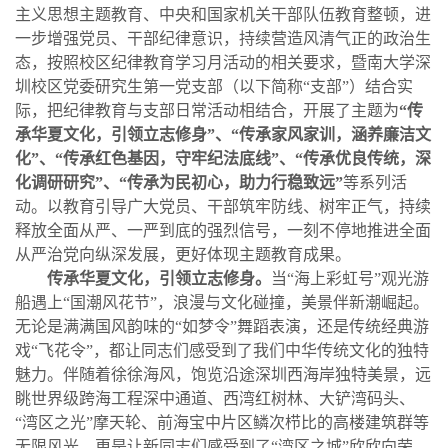
主义思想主题教育、中央和国家机关干部队伍教育整顿，进
一步增强党员、干部纪律意识，持续营造风清气正的政治生
态，按照校区纪律教育学习月活动的相关要求，暨南大学深
圳校区党委研究生第一党支部（以下简称“支部”）结合实
际，把纪律教育与
支部
日常活动相结合
，
开展了主题为
“传
承华夏文化，引领立志修身”、“传承家风家训，涵养廉洁文
化”、“传承红色基因，守牢纪法底线”、“传承优良传统，深
化调研研究”、“传承为民初心，助力行稳致远”
等系列活
动
。
以
教育引导广大党员、干部筑牢防线、树牢正气，持续
释放全面从严、一严到底的强烈信号，一刻不停地推进全面
从严治党向纵深发展，更好体现主题教育成果。
传承华夏文化，引领立志修身。
当“海上彩虹号”观光游
船遇上“国潮风花节”，浪漫与文化碰撞，美景伴新潮崛起。
无论是满满国风韵味的“如梦令”舞蹈表演，还是传统经典游
戏“飞花令”，都让同志们感受到了我们中华传统文化的独特
魅力。伴随着徐徐海风，饱览沿途深圳西海岸独特美景，远
眺世界级跨海工程深中通道、西湾红树林、大铲湾码头、
“湾区之光”摩天轮、前海宝中片区鳞次栉比的高楼建筑群等
无限风光，更是让新同志们感受到了“湾区之城”欣欣向荣、