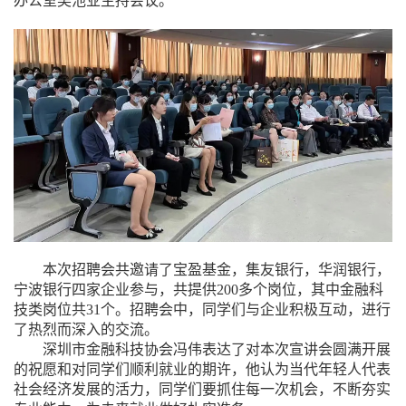
办公室吴池业主持会议。
本次招聘会共邀请了宝盈基金，集友银行，华润银行，
宁波银行四家企业参与，共提供
200
多个岗位，其中金融科
技类岗位共
31
个。招聘会中，同学们与企业积极互动，进行
了热烈而深入的交流。
深圳市金融科技协会冯伟表达了对本次宣讲会圆满开展
的祝愿和对同学们顺利就业的期许，他认为当代年轻人代表
社会经济发展的活力，同学们要抓住每一次机会，不断夯实