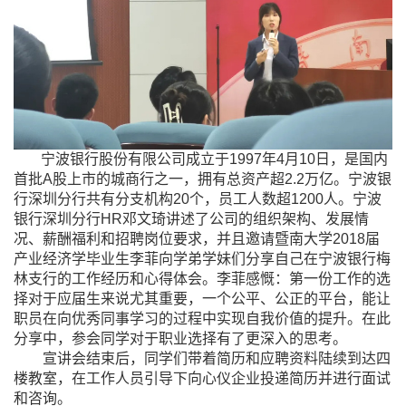
宁波银行股份有限公司成立于
1997
年
4
月
10
日，是国内
首批
A
股上市的城商行之一，拥有总资产超
2.2
万亿。宁波银
行深圳分行共有分支机构
20
个，员工人数超
1200
人。宁波
银行深圳分行
HR
邓文琦讲述了公司的组织架构、发展情
况、薪酬福利和招聘岗位要求，并且邀请暨南大学
2018
届
产业经济学毕业生李菲向学弟学妹们分享自己在宁波银行梅
林支行的工作经历和心得体会。
李菲感慨：第一份工作的选
择对于应届生来说尤其重要，一个公平、公正的平台，能让
职员在向优秀同事学习的过程中实现自我价值的提升。在此
分享中，参会同学对于职业选择有了更深入的思考。
宣讲会结束
后
，同学们带着简历和应聘资料陆续到达四
楼教室，在工作人员引导下向心仪企业投递简历并进行面试
和咨询。