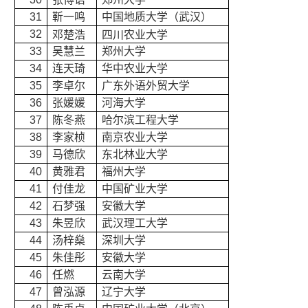
31
靳一鸣
中国地质大学（武汉）
32
邓楚浩
四川农业大学
33
吴慧兰
郑州大学
34
连天琦
华中农业大学
35
李卓尔
广东外语外贸大学
36
张媛媛
河海大学
37
陈冬燕
哈尔滨工程大学
38
李家桢
南京农业大学
39
马德欣
东北林业大学
40
黄雅君
福州大学
41
付佳龙
中国矿业大学
42
石梦强
安徽大学
43
朱昱欣
武汉理工大学
44
汤梓燊
深圳大学
45
朱佳彤
安徽大学
46
任燃
云南大学
47
曾泓源
辽宁大学