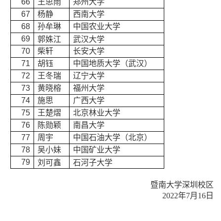
66
王思雨
郑州大学
67
杨静
西南大学
68
孙牟琳
中国农业大学
69
郭姝江
武汉大学
70
柴轩
长安大学
71
胡钰
中国地质大学（武汉）
72
王冬瑞
辽宁大学
73
黄晓榕
福州大学
74
施思
广西大学
75
王楚熠
北京林业大学
76
陈勋颖
南昌大学
77
周宇
中国石油大学（北京）
78
吴小妹
中国矿业大学
79
刘可鑫
石河子大学
暨南大学深圳校区
2022年7月16日