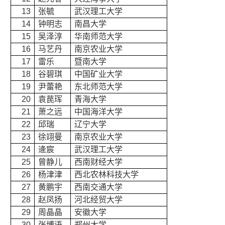
13
张毓
武汉理工大学
14
钟明志
南昌大学
15
吴泽淳
华南师范大学
16
马艺丹
南京农业大学
17
雷乐
暨南大学
18
谷碧琪
中国矿业大学
19
尹蕾艳
东北师范大学
20
袁苠珲
青海大学
21
萧之远
中国海洋大学
22
邱瑞
辽宁大学
23
徐翊曼
南京农业大学
24
逄宸
武汉理工大学
25
曾静儿
西南财经大学
26
杨津津
西北农林科技大学
27
黄鹏宇
西南交通大学
28
赵凤扬
河北经贸大学
29
周晶晶
安徽大学
30
张博语
郑州大学