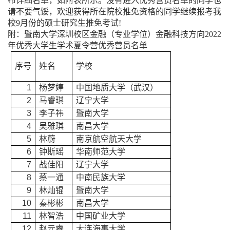
布详细名单，如附表所示。没有进入优秀营员名单的同学也
请不要气馁，欢迎获得所在院校推免资格的同学继续报考我
校
9月份的硕士研究生推免考试!
附：暨南大学深圳校区金融（专业学位）金融科技方向
2022
年优秀大学生学术夏令营
优秀
营员名单
序号
姓名
学校
1
杨梦婷
中国地质大学（武汉）
2
马睿琪
辽宁大学
3
李子祎
暨南大学
4
吴雅琪
南昌大学
5
林蔚
南京航空航天大学
6
钟斯瑶
华南师范大学
7
战佳阳
辽宁大学
8
蔡一通
中南民族大学
9
林灿锟
暨南大学
10
秦彬彬
南昌大学
11
林智浩
中国矿业大学
12
赵元睿
大连海事大学