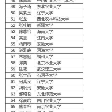
48
陈禹卓
中国矿业大学（北京）
49
冯子琦
东北农业大学
50
梁紫玉
辽宁大学
51
张龙
西北农林科技大学
52
张桂毓
新疆大学
53
陈馨怡
海南大学
54
高慧
江南大学
55
杨雨琴
安徽大学
56
谌雅静
河海大学
57
林志冠
福州大学
58
郑奕
北京林业大学
59
陈筱
武汉理工大学
60
张世芮
石河子大学
61
何禹良
辽宁大学
62
胡帆汛
安徽大学
63
邹昭君
东北师范大学
64
徐晨晗
四川农业大学
65
熊春艳
南京农业大学