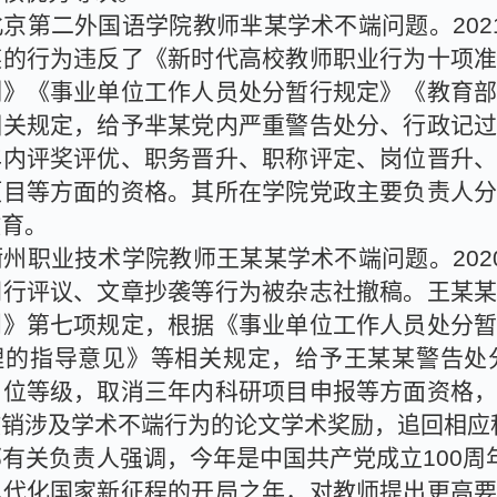
北京第二外国语学院教师芈某学术不端问题。
202
某的行为违反了《新时代高校教师职业行为十项
例》《事业单位工作人员处分暂行规定》《教育
相关规定，给予芈某党内严重警告处分、行政记
年内评奖评优、职务晋升、职称评定、岗位晋升
项目等方面的资格。其所在学院党政主要负责人
教育。
衢州职业技术学院教师王某某学术不端问题。
202
同行评议、文章抄袭等行为被杂志社撤稿。王某
则》第七项规定，根据《事业单位工作人员处分
理的指导意见》等相关规定，给予王某某警告处
岗位等级，取消三年内科研项目申报等方面资格
撤销涉及学术不端行为的论文学术奖励，追回相应
部有关负责人强调，今年是中国共产党成立
100
周
现代化国家新征程的开局之年，对教师提出更高