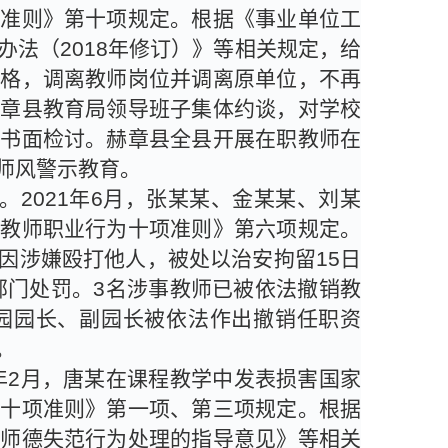
项准则》第十项规定。根据《事业单位工
办法（
2018
年修订）》等相关规定，给
合格，调离教师岗位并调离原单位，不再
赫章县教育局领导班子集体约谈，对学校
作书面检讨。赫章县全县开展在职教师在
师风警示教育。
。
2021
年
6
月，张某某、金某某、刘某
园教师职业行为十项准则》第六项规定。
因涉嫌殴打他人，被处以治安拘留
15
日
部门处罚。
3
名涉事教师已被依法撤销教
园园长、副园长被依法作出撤销任职资
。
年
2
月，唐某在课程教学中发表损害国家
为十项准则》第一项、第三项规定。根据
师师德失范行为处理的指导意见》等相关