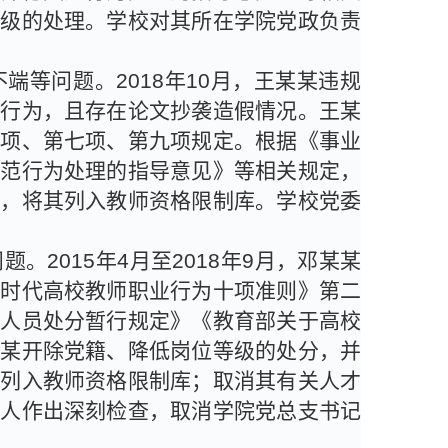
等级的处理。学校对其所在学院党政负责
不端等问题。
2018
年
10
月，王某某违规
生行为，且存在论文抄袭造假情况。王某
六项、第七项、第九项规定。根据《事业
失范行为处理的指导意见》等相关规定，
书，将其列入教师资格限制库。学校党委
问题。
2015
年
4
月至
2018
年
9
月，邓某某
新时代高校教师职业行为十项准则》第二
作人员处分暂行规定》《教育部关于高校
某某开除党籍、降低岗位等级的处分，并
其列入教师资格限制库；取消其有关人才
责人作出深刻检查，取消学院党总支书记