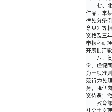
七、
作品。芈
律处分条
意见》等
资格及三
申报科研
开展批评
八、
份、虚假
为十项准
范行为处
务，降低
资待遇；
教育
社会主义