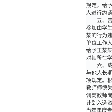
规定，给
人进行约
五、
参加由学
某的行为
单位工作
给予王某
对其所在
六、
与他人长
项规定。
教师师德
调离教师
计划入选
当年年度