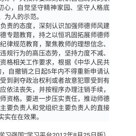
初心，自觉坚守精神家园、坚守人格底
、为人的示范。
端负责的态度，深刻认识加强师德师风建
师德专题教育，持之以恒巩固拓展师德师
、纪律规范教育，聚焦教师的理想信念、
对违规行为的高压态势，坚持力度不减、
师资格相关工作要求，根据《中华人民共
的，自撤销之日起
5
年内不得重新申请认
对受到剥夺政治权利或者故意犯罪受到有
，应依法丧失，并按程序办理注销手续，
教师资格。要进一步压实责任，推动师德
政主要负责人和党组织主要负责人的直接
实实在在效果。
学习强国”学习平台
2012
年
8
月
25
日版）