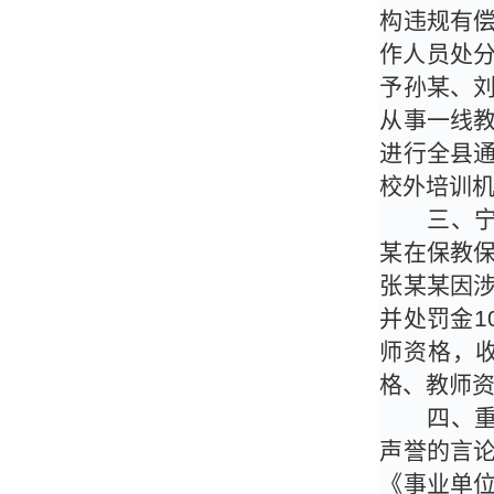
构违规有
作人员处
予孙某、
从事一线
进行全县
校外培训
三、
某在保教
张某某因
并处罚金
1
师资格，
格、教师
四、
声誉的言
《事业单