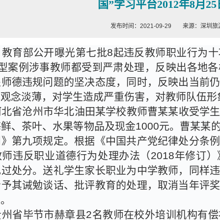
国”学习平台2012年8月2
发布时间：2021-09-29
来源：深圳旅
，教育部公开曝光第七批
8
起违反教师职业行为十
型案例涉事教师都受到严肃处理，反映出各地各
处师德违规问题的坚决态度，同时，反映出当前
纪观念淡薄，对学生造成严重伤害，对教师队伍形
河北省沧州市华北油田某学校教师曹某某收受学
海鲜、茶叶、水果等物品及现金
1000
元。曹某某
则》第九项规定。根据《中国共产党纪律处分条
教师违反职业道德行为处理办法（
2018
年修订）
记过处分。送礼学生家长职业为中学教师，同样
给予其诫勉谈话、批评教育的处理，取消当年评
报。
贵州省毕节市赫章县
2
名教师在校外培训机构有偿