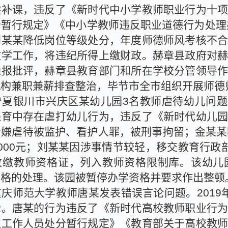
偿补课，违反了《新时代中小学教师职业行为十
分暂行规定》《中小学教师违反职业道德行为处理
刘某某降低岗位等级处分，年度师德师风考核不
教学工作，将违纪所得上缴财政。赫章县政府对
通报批评，赫章县教育部门和所在学校分管领导
机构兼职兼薪排查整治，毕节市全市组织开展师德
宁夏银川市兴庆区某幼儿园
3
名教师虐待幼儿问题
保育中存在虐打幼儿行为，违反了《新时代幼儿
涉嫌虐待被监护、看护人罪，被刑事拘留；金某某
000
元；刘某某因涉事情节较轻，移交教育行政
收缴教师资格证，列入教师资格限制库。该幼儿
资格的处理。该园被暂停办学资格并要求作出整顿
重庆师范大学教师唐某发表错误言论问题。
2019
论。唐某的行为违反了《新时代高校教师职业行
位工作人员处分暂行规定》《教育部关于高校教