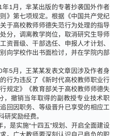
1
年
1
月，芈某出版的专著抄袭国外作者
准则》第七项规定。根据《中国共产党纪
部关于高校教师师德失范行为处理的指导
过处分，调离教学岗位，取消研究生导师
、工资晋级、干部选任、申报人才计划、
分别向学校作出书面检讨，并在学院内部
0
年
5
月，王某某发表文章因涉及作者身
某的行为违反了《新时代高校教师职业行
暂行规定》《教育部关于高校教师师德失
分，撤销当年取得的副教授专业技术职
，追回因职务、等级晋升已享受的相应工
科研奖励经费。
年，是实施
“
十四五
”
规划、开启全面建设
要求。广大教师要深刻认识自己肩负的职