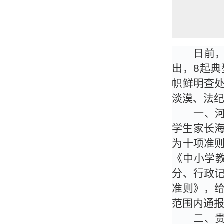
日前
出，
8
起典
帜鲜明查
淡漠、法
一、
学生家长
为十项准
《中小学
分、行政
准则》，
范围内通
二、