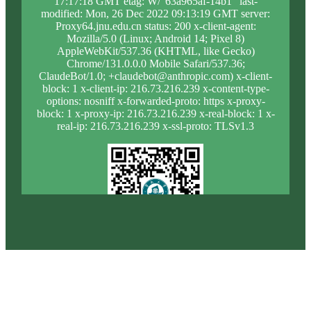
17:17:18 GMT etag: W/"63a965af-14b1" last-
modified: Mon, 26 Dec 2022 09:13:19 GMT server:
Proxy64.jnu.edu.cn status: 200 x-client-agent:
Mozilla/5.0 (Linux; Android 14; Pixel 8)
AppleWebKit/537.36 (KHTML, like Gecko)
Chrome/131.0.0.0 Mobile Safari/537.36;
ClaudeBot/1.0; +claudebot@anthropic.com) x-client-
block: 1 x-client-ip: 216.73.216.239 x-content-type-
options: nosniff x-forwarded-proto: https x-proxy-
block: 1 x-proxy-ip: 216.73.216.239 x-real-block: 1 x-
real-ip: 216.73.216.239 x-ssl-proto: TLSv1.3