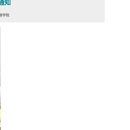
通知
游学院