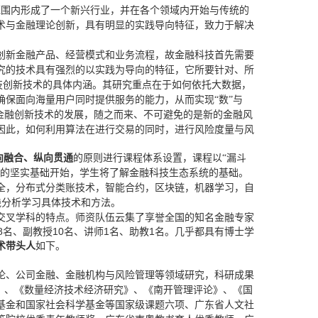
型，已经在全球范围内形成了一个新兴行业，并在各个领域内开始与传统的
术与金融理论创新，具有明显的实践导向特征，致力于解决
创新金融产品、经营模式和业务流程
，故
金融科技
首先需要
究的技术具有强烈的以实践为导向的特征，它所要针对、所
科技创新技术的具体内涵。
其研究重点在于如何依托大数据，
确保面向海量用户同时提供服务的能力，从而实现
“数”与
金融创新技术的发展，随之而来、不可避免的是新的金融风
因此，如何利用算法在进行交易的同时，进行风险度量与风
向融合、纵向贯通
的原则进行课程体系设置，课程以“漏斗
融的坚实基础开始，学生将了解金融科技生态系统的基础。
全，分布式分类账技术，智能合约，区块链，机器学习，自
践
分析
学习具体
技术
和
方法。
交叉学科的特点。师资队伍云集了享誉全国的知名金融专家
名、副教授10名、讲师1名、助教1名。几乎都具有博士学
术带头人
如下。
论、公司金融、金融机构与风险管理等领域研究，科研成果
》、《数量经济技术经济研究》、《南开管理评论》、《国
基金和国家社会科学基金等国家级课题六项、广东省人文社