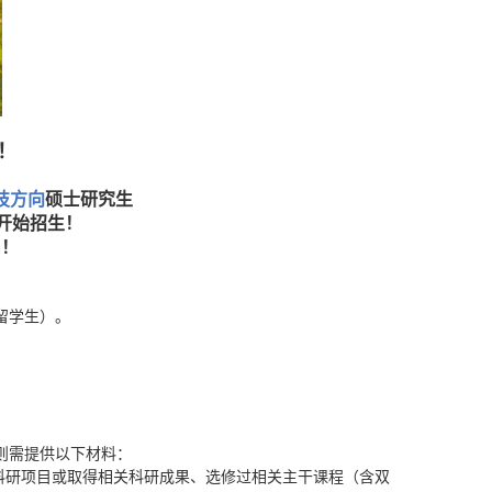
！
技方向
硕士研究生
开始招生！
名！
留学生）。
则需提供以下材料：
科研项目或取得相关科研成果、选修过相关主干课程（含双