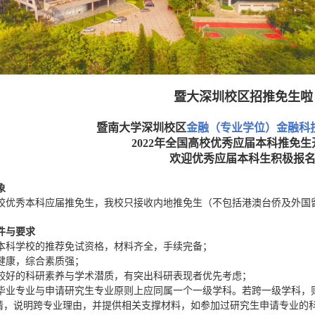
暨大深圳校区招推免生啦
暨南大学深圳校区
金融（专业学位）金融科
2022
年全国高校优秀应届本科推免生
欢迎优秀应届本科生积极报
象
校优秀本科应届推免生，我校只接收内地推免生（不包括港澳台侨及外国
件与要求
本科学校的推荐免试资格，材料齐全，手续完备；
健康，综合素质强；
较好的科研素养与学术潜质，有突出科研表现者优先考虑；
毕业专业与申请研究生专业原则上应同属一个一级学科。若跨一级学科，
请，说明跨专业理由，并提供相关支撑材料，如参加过研究生申请专业的