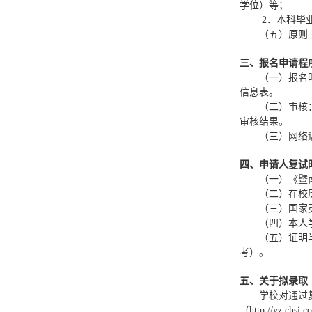
学位）等；
2
．本科毕
（五）原则
三、报名申请程
（一）报名
信息表。
（二）审核
审核结果。
（三）网络
四、申请人复试
（一）《暨
（二）在校
（三）国家
（四）本人
（五）证明
考）。
五、关于拟录取
学校对通过
（
http://yz.chsi.c