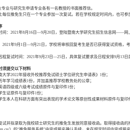
业专业与研究生申请专业各有一名教授的书面推荐信。
上每位推免生只在一个专业参加一次复试。若在学校规定时间内，也可参
序
时间：
2021
年
8
月
16
日—
9
月
20
日，登陆暨南大学研究生招生信息网——网
：
2021
年
9
月
1
日—
9
月
21
日，学校将审核回复考生是否已获得复试资格，
远程复试时间：
2021
年
9
月
23
日—
25
日，具体复试要求及日程安排
9
月
13
日
时须提交以下材料
南大学
2022
年接收外校推荐免试硕士学位研究生申请表》
1
份；
历年学习成绩表
1
份，并加盖推荐学校教务处的公章；
英语四级或六级考试成绩原件与复印件
1
份；
学生证原件与复印件
1
份；
学生本人在科研方面有突出表现的学术论文等原创性成果材料原件与复印
复试并拟录取为我校硕士研究生的推免生发放同意接收函。取得接收函的
om.cn/
）的“推免服务系统”中完成报名确认手续，未在规定时间内完成报