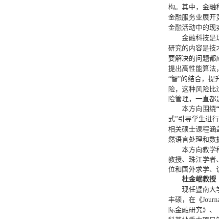
构。其中，金融
金融服务业展开
金融活动中的现
金融科技是
研究的内容是技
要解决的问题都
提出高性能算法
“智”的结合，
险，这种风险比
险管理，一直都
本方向围绕
式”引导学生进
相关
硕士课程涵
然语言处理和数
本方向教学
教授、珠江学者
位和国外求学、
杜金岷教授
现任暨南大
丰硕，在《
Journ
际金融研究》、