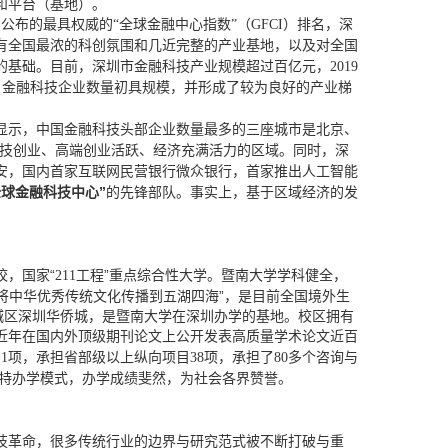
和平台（基地）。
集团公布的最具权威的“全球金融中心指数”（GFCI）排名，深
有全国最浓的科创氛围和几近完整的产业基地，以及对全国
的基础。目前，深圳市金融科技产业规模超过百亿元，
2019
人，金融科技企业数量初具规模，并形成了较为良好的产业梯
》显示，中国金融科技头部企业数量最多的三座城市是北京、
科技创业、高端创业活跃、经济充满活力的区域。同时，深
安，国内首家互联网民营银行微众银行，首家推出人工智能
全球金融科技中心”
的先锋部队。事实上，基于区域经济的发
校，国家“
工程”重点综合性大学。暨南大学学科健全，
211
“将中华优秀传统文化传播到五湖四海”，是目前全国境外生
城区深圳华侨城，是暨南大学在深圳办学的基地。校区拥有
近年在国内外顶级期刊论文上公开发表高质量学术论文近百
目
项，承担省部级以上纵向项目
项，承担了
多个咨询与
1
38
80
独特办学模式，办学成绩斐然，为社会各界赞誉。
技革命，很多传统行业的边界与研究范式被不断打破与重