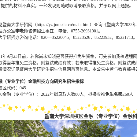
提供的材料不真实，一经发现则随时取消录取资格，并予以网上通报。
见暨南大学研招网（
https://yz.jnu.edu.cn/main.htm
）查询《暨南大学
2022
年
李老师
理办公室
咨询招生事宜；电话：
0755-26931901
。
大学研招办咨询电话：
020—85220045
，
85228526
，
85223932
，
85221713
21
年
9
月
23
日前，若你尚未知晓是否获得推免生资格，可先参加我校远程
取得当年推免生资格，则复试成绩有效；若未取得推免生资格，则复试成
费情况详见暨南大学研究生招生信息网首页信息。本公告中若与教育部相
融（专业学位）金融科技方向研究生招生指标
校区代码：
045
推免生名额
00
金融（专业学位）：
2022
年拟录取人数
80
人，拟接收
≤
60
人
暨南大学深圳校区金融（专业学位）金融