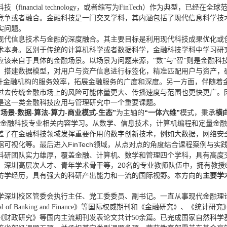
科技（
financial technology，或者缩写为FinTech）作为典
竞争或者融合。金融科技是一门交叉学科，其内涵包括了现代信息科学技
实问题。
现代信息技术与金融的深度融合。其主要目标是利用现代科技成果优化或
术本身。区别于传统的计算机科学或者数据科学，金融科技学科中学习研
应该来自于具体的金融场景。以场景为问题来源，
“数”与“智”则是金融
，搭建数据模型，对用户与资产信息进行标签化，精准匹配用户与资产，
另一方面
，
伴随着
提升金融机构的服务效率，拓展金融服务的广度和深度。
过去传统金融市场上的风险可能体量更大、传播速度与范围也更快更广。
是这一类金融
科技
应用与管理研究中一个重要课题。
“一体六维”
横
“场景-数据-算法-算力-商业模式-生态”
为主轴的
模式，秉承
。从
数学、
信息技术，计算机编程和定量金
行金融科技专业相关内容学习
盖了在金融科技领域发挥重要作用的数字创新技术，例如
大数据，网络安
Fin
T
ech领域，从点对点的角度
结合课程案例与实
据可视化等。
最后进入
科研团队实力雄厚，覆盖金融、计算机、数学和管理四个学科，具有高度
、深圳高层次人才、青年学术骨干等，20名的专业教师队伍中，拥有教授8
访学经历，具有强大的科研产出能力和一流的国际视野。本方向的
主要学
学深圳校区管委会执行主任、党工委委员、副书记。一直从事现代金融理
al of Banking and Finance
》等国际权威期刊和《金融研究》、《统计研究
《财政研究》等国内主流期刊发表论文共计
50
余篇。已完成国家自然科学