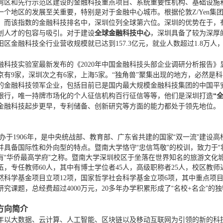
湾区和先行示范区建设的金融科技重点项目、系统重要性机构、基础设施
一个地区的发展至关重要，特别是对于金融中心城市。根据伦敦
Z/Yen
。而该指数的金融科技排名中，深圳位列全球第六位。深圳的优势在于，
全球金融科技中心
创人才的包容与吸引。对于建设
，深圳具备了较为深厚
田区金融科技全行业营收规模就已达到157.3亿元，就业人数超过1.8万
融科技实验室最新发布的《
2020年中国金融科技头部企业调研分析报告
京有9家，深圳次之有6家，上海5家。“独角兽”聚集出现的地方，必然是
的金融科技领军企业，包括目前已是国内最大规模金融科技集团的中国平
“
银行，唯一持牌市场化的个人征信机构百行征信等等，他们是深圳打造
金融科技起步更早，专利储备、创新研究等方面的能力都处于领先地位。
办于
年，是中央统战部、教育部、广东省共建的国家“双一流”建设高
1906
并具备国际性和外向型的特点。暨南大学恪守“忠信笃敬”的校训，致力于
有“华侨最高学府”之称。暨南大学深圳校区于坐落在世界知名的旅游文化
伍，专任教师
人，其中有博士学位者
人，高级职称者
人，校区教师
60
45
25
然科学基金项目立项
项，国家哲学社会科学基金立项
项，其中重点项
12
6
研究课题，总经费超过
万元，
多年办学积累形成了“名校
名企”的
4000
20
+
方向简介
年以大数据、云计算、人工智能、区块链以及移动互联网为引领的新的科