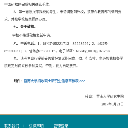
中国研招网完成相关确认手续。
5
、第一志愿报考我校的考生，申请调剂到外校，须符合教育部的调剂要
求，并按学校相关程序办理。
七、关于破格。
学校不接受破格复试申请。
八、申诉电话。
1
、研招办
85221713
，
85228526
；
2
、纪监办
85220031
；
3
、信访办
85220015
。
电子邮箱：bluesky_0001@163.com
九、请考生自行提前妥善做好复试期间食、宿、行安排，务必按我校各学
院规定时间来校参加复试，否则，视为自动放弃。
附件：
暨南大学招收硕士研究生信息审核表.doc
转自：
暨南大学研究生院
2017
年3月21日
联系我们
法律声明
管理登录