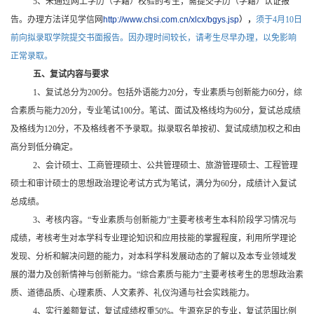
5
、未通过网上学历（学籍）校验的考生，需提交学历（学籍）认证报
告。办理方法详见学信网
http://www.chsi.com.cn/xlcx/bgys.jsp
），
须于4月10日
前向拟录取学院提交书面报告。因办理时间较长，请考生尽早办理，以免影响
正常录取。
五、复试内容与要求
1
、复试总分为200分。包括外语能力20分，专业素质与创新能力60分，综
合素质与能力20分，专业笔试100分。笔试、面试及格线均为60分，复试总成绩
及格线为120分，不及格线者不予录取。拟录取名单按初、复试成绩加权之和由
高分到低分确定。
2
、会计硕士、工商管理硕士、公共管理硕士、旅游管理硕士、工程管理
硕士和审计硕士的思想政治理论考试方式为笔试，满分为60分，成绩计入复试
总成绩。
3
、考核内容。“专业素质与创新能力”主要考核考生本科阶段学习情况与
成绩，考核考生对本学科专业理论知识和应用技能的掌握程度，利用所学理论
发现、分析和解决问题的能力，对本科学科发展动态的了解以及本专业领域发
展的潜力及创新情神与创新能力。“综合素质与能力”主要考核考生的思想政治素
质、道德品质、心理素质、人文素养、礼仪沟通与社会实践能力。
4
、实行差额复试，复试成绩权重50%。生源充足的专业，复试范围比例