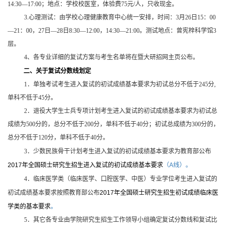
14:30—17:00；地点：学校校医室，体验费75元/人，只收现金。
3.
心理测试：由学校心理健康教育中心统一安排，时间：3月26日15：00
—21：00，27日—28日8:30—12:00，14:30—21:00。测试地点：曾宪梓科学馆3
层。
4
、各专业详细的复试方案与考生名单将在暨大研招网主页公布。
二、关于复试分数线划定
1
．单独考试考生进入复试的初试成绩基本要求为初试总分不低于245分,
单科不低于45分。
2
．退役大学生士兵专项计划考生进入复试的初试成绩基本要求为初试总
成绩为500分的，总分不低于200分，单科不低于40分；初试总成绩为300分的，
总分不低于120分，单科不低于40分。
3
．少数民族骨干计划考生进入复试的初试成绩基本要求为教育部公布
2017
年全国硕士研究生招生
进入复试的
初试成绩基本要求
（A线）。
4
．临床医学类（临床医学、口腔医学、中医）专业学位考生进入复试的
初试成绩基本要求按照教育部公布
2017
年全国硕士研究生招生初试成绩
临床医
学类的
基本要求
。
5
．其它各专业由学院研究生招生工作领导小组确定复试分数线和复试比