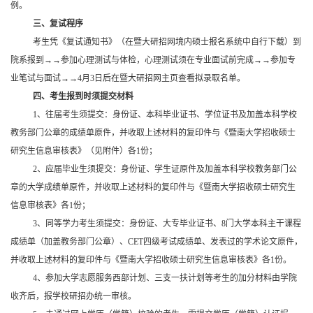
例。
三、复试程序
考生凭《复试通知书》（在暨大研招网境内硕士报名系统中自行下载）到
院系报到
→→
参加心理测试与体检，心理测试须在专业面试前完成
→→
参加专
业笔试与面试
→→
4
月3日后在暨大研招网主页查看拟录取名单。
四、考生报到时须提交材料
1
、往届考生须提交：身份证、本科毕业证书、学位证书及加盖本科学校
教务部门公章的成绩单原件，并收取上述材料的复印件与《暨南大学招收硕士
研究生信息审核表》（见附件）各1份；
2
、应届毕业生须提交：身份证、学生证原件及加盖本科学校教务部门公
章的大学成绩单原件，并收取上述材料的复印件与《暨南大学招收硕士研究生
信息审核表》各1份；
3
、同等学力考生须提交：身份证、大专毕业证书、8门大学本科主干课程
成绩单（加盖教务部门公章）、CET四级考试成绩单、发表过的学术论文原件，
并收取上述材料的复印件与《暨南大学招收硕士研究生信息审核表》各1份。
4
、参加大学志愿服务西部计划、三支一扶计划等考生的加分材料由学院
收齐后，报学校研招办统一审核。