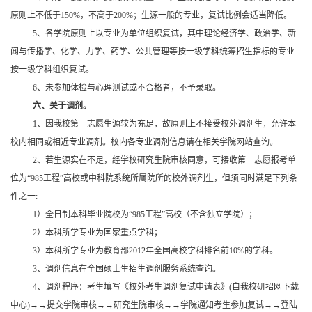
原则上不低于150%，不高于200%；生源一般的专业，复试比例会适当降低。
5
、各学院原则上以专业为单位组织复试，其中理论经济学、政治学、新
闻与传播学、化学、力学、药学、公共管理等按一级学科统筹招生指标的专业
按一级学科组织复试。
6
、未参加体检与心理测试或不合格者，不予录取。
六、关于调剂。
1
、因我校第一志愿生源较为充足，故原则上不接受校外调剂生，允许本
校内相同或相近专业调剂。校内各专业调剂信息请在相关学院网站查询。
2
、若生源实在不足，经学校研究生院审核同意，可接收第一志愿报考单
位为“985工程”高校或中科院系统所属院所的校外调剂生，但须同时满足下列条
件之一:
1
）全日制本科毕业院校为“985工程”高校（不含独立学院）；
2
）本科所学专业为国家重点学科；
3
）本科所学专业为教育部2012年全国高校学科排名前10%的学科。
3
、调剂信息在全国硕士生招生调剂服务系统查询。
4
、调剂程序：考生填写《校外考生调剂复试申请表》(自我校研招网下载
中心)
→→提交学院审核→→研究生院审核→→学院通知考生参加复试→→登陆